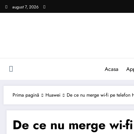
Sari
august 7, 2026
la
conținut
Acasa
Ap
Prima pagină
Huawei
De ce nu merge wi-fi pe telefon
De ce nu merge wi-f