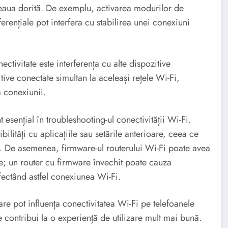
ețeaua dorită. De exemplu, activarea modurilor de
erențiale pot interfera cu stabilirea unei conexiuni
ctivitate este interferența cu alte dispozitive
tive conectate simultan la aceleași rețele Wi-Fi,
a conexiunii.
sențial în troubleshooting-ul conectivității Wi-Fi.
lități cu aplicațiile sau setările anterioare, ceea ce
ei. De asemenea, firmware-ul routerului Wi-Fi poate avea
le; un router cu firmware învechit poate cauza
ectând astfel conexiunea Wi-Fi.
e pot influența conectivitatea Wi-Fi pe telefoanele
 contribui la o experiență de utilizare mult mai bună.