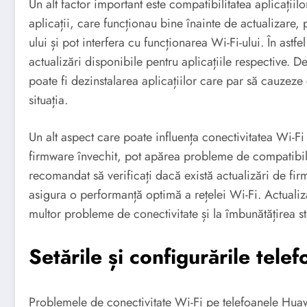
Un alt factor important este compatibilitatea aplicațiil
aplicații, care funcționau bine înainte de actualizare,
ului și pot interfera cu funcționarea Wi-Fi-ului. În astf
actualizări disponibile pentru aplicațiile respective.
poate fi dezinstalarea aplicațiilor care par să cauzez
situația.
Un alt aspect care poate influența conectivitatea Wi-Fi 
firmware învechit, pot apărea probleme de compatibilit
recomandat să verificați dacă există actualizări de firm
asigura o performanță optimă a rețelei Wi-Fi. Actualiza
multor probleme de conectivitate și la îmbunătățirea sta
Setările și configurările telef
Problemele de conectivitate Wi-Fi pe telefoanele Huawe