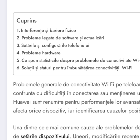
Cuprins
Interferențe și bariere fizice
Probleme legate de software și actualizări
Setările și configurările telefonului
Probleme hardware
Ce spun statisticile despre problemele de conectivitate Wi-
Soluții și sfaturi pentru îmbunătățirea conectivității Wi-Fi
Problemele generale de conectivitate Wi-Fi pe telefoanel
confrunta cu dificultăți în conectarea sau menținerea un
Huawei sunt renumite pentru performanțele lor avansate
afecta orice dispozitiv, iar identificarea cauzelor posib
Una dintre cele mai comune cauze ale problemelor de 
de
setările dispozitivului
. Uneori, modificările recente 