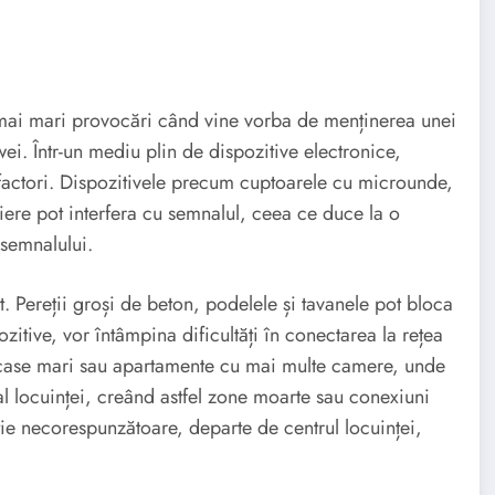
le mai mari provocări când vine vorba de menținerea unei
ei. Într-un mediu plin de dispozitive electronice,
 factori. Dispozitivele precum cuptoarele cu microunde,
piere pot interfera cu semnalul, ceea ce duce la o
 semnalului.
. Pereții groși de beton, podelele și tavanele pot bloca
zitive, vor întâmpina dificultăți în conectarea la rețea
în case mari sau apartamente cu mai multe camere, unde
al locuinței, creând astfel zone moarte sau conexiuni
ie necorespunzătoare, departe de centrul locuinței,