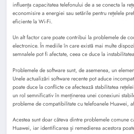
influența capacitatea telefonului de a se conecta la r
economisire a energiei sau setările pentru rețelele pref
eficiente la Wi-Fi.
Un alt factor care poate contribui la problemele de cone
electronice. În mediile în care există mai multe dispozi
semnalele pot fi afectate, ceea ce duce la instabilitate
Problemele de software sunt, de asemenea, un element e
Unele actualizări software recente pot aduce incompatibi
poate duce la conflicte ce afectează stabilitatea rețel
un rol semnificativ în menținerea unei conexiuni stabi
probleme de compatibilitate cu telefoanele Huawei, af
Acestea sunt doar câteva dintre problemele comune car
Huawei, iar identificarea și remedierea acestora poate