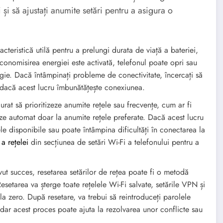
i și să ajustați anumite setări pentru a asigura o
acteristică utilă pentru a prelungi durata de viață a bateriei,
conomisirea energiei este activată, telefonul poate opri sau
ie. Dacă întâmpinați probleme de conectivitate, încercați să
i dacă acest lucru îmbunătățește conexiunea.
urat să prioritizeze anumite rețele sau frecvențe, cum ar fi
e automat doar la anumite rețele preferate. Dacă acest lucru
ele disponibile sau poate întâmpina dificultăți în conectarea la
 a rețelei
din secțiunea de setări Wi-Fi a telefonului pentru a
avut succes, resetarea setărilor de rețea poate fi o metodă
setarea va șterge toate rețelele Wi-Fi salvate, setările VPN și
a zero. După resetare, va trebui să reintroduceți parolele
, dar acest proces poate ajuta la rezolvarea unor conflicte sau