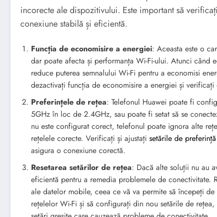
incorecte ale dispozitivului. Este important să verificaț
conexiune stabilă și eficientă.
Funcția de economisire a energiei
: Aceasta este o car
dar poate afecta și performanța Wi-Fi-ului. Atunci când e
reduce puterea semnalului Wi-Fi pentru a economisi energ
dezactivați funcția de economisire a energiei și verificaț
Preferințele de rețea
: Telefonul Huawei poate fi config
5GHz în loc de 2.4GHz, sau poate fi setat să se conectez
nu este configurat corect, telefonul poate ignora alte reț
rețelele corecte. Verificați și ajustați
setările de preferință
asigura o conexiune corectă.
Resetarea setărilor de rețea
: Dacă alte soluții nu au 
eficientă pentru a remedia problemele de conectivitate. Re
ale datelor mobile, ceea ce vă va permite să începeți de l
rețelelor Wi-Fi și să configurați din nou setările de rețea
setări greșite care cauzează probleme de conectivitate.