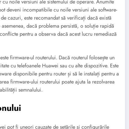
or cu noile versiuni ale sistemului de operare. Anumite
 pot deveni incompatibile cu noile versiuni ale software-
el de cazuri, este recomandat să verificați dacă există
 De asemenea, dacă problema persistă, o soluție rapidă
e conflicte pentru a observa dacă acest lucru remediază
este firmware-ul routerului. Dacă routerul folosește un
ate cu telefoanele Huawei sau cu alte dispozitive. Este
ware disponibile pentru router și să le instalați pentru a
rea firmware-ului routerului poate ajuta la rezolvarea
bilității semnalului.
onului
i pot fi uneori cauzate de setările și configurările