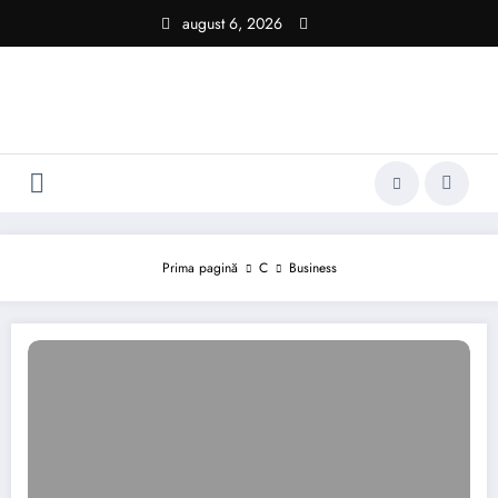
Sari
august 6, 2026
la
conținut
Prima pagină
C
Business