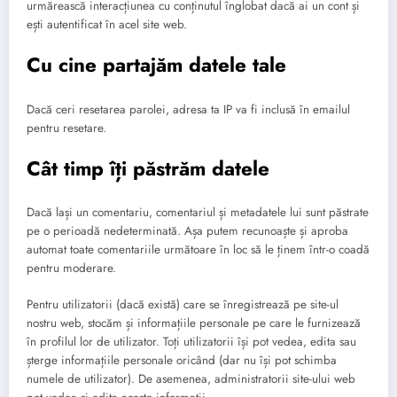
urmărească interacțiunea cu conținutul înglobat dacă ai un cont și
ești autentificat în acel site web.
Cu cine partajăm datele tale
Dacă ceri resetarea parolei, adresa ta IP va fi inclusă în emailul
pentru resetare.
Cât timp îți păstrăm datele
Dacă lași un comentariu, comentariul și metadatele lui sunt păstrate
pe o perioadă nedeterminată. Așa putem recunoaște și aproba
automat toate comentariile următoare în loc să le ținem într-o coadă
pentru moderare.
Pentru utilizatorii (dacă există) care se înregistrează pe site-ul
nostru web, stocăm și informațiile personale pe care le furnizează
în profilul lor de utilizator. Toți utilizatorii își pot vedea, edita sau
șterge informațiile personale oricând (dar nu își pot schimba
numele de utilizator). De asemenea, administratorii site-ului web