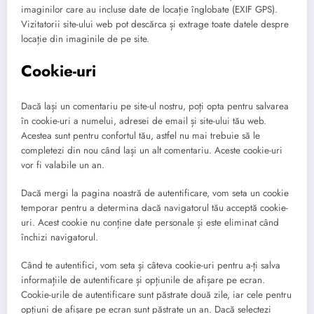
imaginilor care au incluse date de locație înglobate (EXIF GPS).
Vizitatorii site-ului web pot descărca și extrage toate datele despre
locație din imaginile de pe site.
Cookie-uri
Dacă lași un comentariu pe site-ul nostru, poți opta pentru salvarea
în cookie-uri a numelui, adresei de email și site-ului tău web.
Acestea sunt pentru confortul tău, astfel nu mai trebuie să le
completezi din nou când lași un alt comentariu. Aceste cookie-uri
vor fi valabile un an.
Dacă mergi la pagina noastră de autentificare, vom seta un cookie
temporar pentru a determina dacă navigatorul tău acceptă cookie-
uri. Acest cookie nu conține date personale și este eliminat când
închizi navigatorul.
Când te autentifici, vom seta și câteva cookie-uri pentru a-ți salva
informațiile de autentificare și opțiunile de afișare pe ecran.
Cookie-urile de autentificare sunt păstrate două zile, iar cele pentru
opțiuni de afișare pe ecran sunt păstrate un an. Dacă selectezi