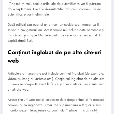
„Ține-mă minte”, cookie-urile tale de autentificare vor fi păstrate
două săptămâni. Dacă te dezautentifici din cont, cookie-urile de
autentificare vor fi eliminate.
Dacă editezi sau publici un articol, un cookie suplimentar va fi
salvat în navigatorul tău. Acest cookie nu include date personale și
indică pur și simplu ID-ul articolului pe care tocmai l-ai editat. El
expiră după 1 zi.
Conținut înglobat de pe alte site-uri
web
Articolele din acest site pot include conținut înglobat (de exemplu,
videouri, imagini, articole etc.). Conținutul înglobat de pe alte site-
uri web se comporta exact la fel ca și cum vizitatorii au vizualizat
un alt site web.
Aceste site-uri web pot să colecteze date despre tine, să folosească
cookie-uri, să înglobeze urmărirea suplimentară a terților și să-ți
monitorizeze interacțiunea cu conținutul înglobat, inclusiv să-ți