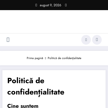
Sari
august 9, 2026
la
conținut
Prima pagină
Politică de confidențialitate
Politică de
confidențialitate
Cine suntem