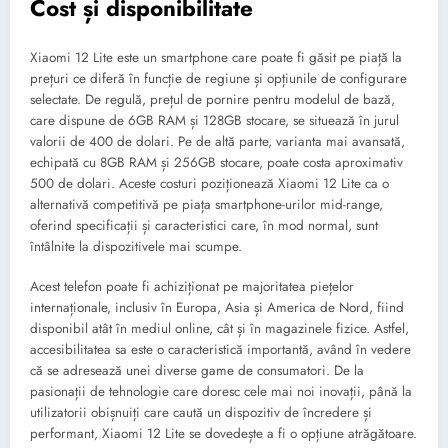
Cost și disponibilitate
Xiaomi 12 Lite este un smartphone care poate fi găsit pe piață la
prețuri ce diferă în funcție de regiune și opțiunile de configurare
selectate. De regulă, prețul de pornire pentru modelul de bază,
care dispune de 6GB RAM și 128GB stocare, se situează în jurul
valorii de 400 de dolari. Pe de altă parte, varianta mai avansată,
echipată cu 8GB RAM și 256GB stocare, poate costa aproximativ
500 de dolari. Aceste costuri poziționează Xiaomi 12 Lite ca o
alternativă competitivă pe piața smartphone-urilor mid-range,
oferind specificații și caracteristici care, în mod normal, sunt
întâlnite la dispozitivele mai scumpe.
Acest telefon poate fi achiziționat pe majoritatea piețelor
internaționale, inclusiv în Europa, Asia și America de Nord, fiind
disponibil atât în mediul online, cât și în magazinele fizice. Astfel,
accesibilitatea sa este o caracteristică importantă, având în vedere
că se adresează unei diverse game de consumatori. De la
pasionații de tehnologie care doresc cele mai noi inovații, până la
utilizatorii obișnuiți care caută un dispozitiv de încredere și
performant, Xiaomi 12 Lite se dovedește a fi o opțiune atrăgătoare.