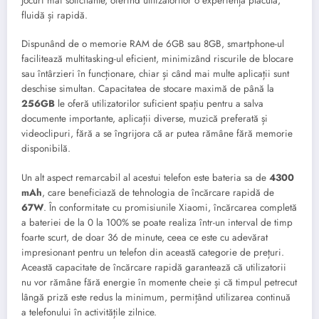
jocuri mai solicitante, oferind utilizatorilor o experiență plăcută,
fluidă și rapidă.
Dispunând de o memorie RAM de 6GB sau 8GB, smartphone-ul
facilitează multitasking-ul eficient, minimizând riscurile de blocare
sau întârzieri în funcționare, chiar și când mai multe aplicații sunt
deschise simultan. Capacitatea de stocare maximă de până la
256GB
le oferă utilizatorilor suficient spațiu pentru a salva
documente importante, aplicații diverse, muzică preferată și
videoclipuri, fără a se îngrijora că ar putea rămâne fără memorie
disponibilă.
Un alt aspect remarcabil al acestui telefon este bateria sa de
4300
mAh
, care beneficiază de tehnologia de încărcare rapidă de
67W
. În conformitate cu promisiunile Xiaomi, încărcarea completă
a bateriei de la 0 la 100% se poate realiza într-un interval de timp
foarte scurt, de doar 36 de minute, ceea ce este cu adevărat
impresionant pentru un telefon din această categorie de prețuri.
Această capacitate de încărcare rapidă garantează că utilizatorii
nu vor rămâne fără energie în momente cheie și că timpul petrecut
lângă priză este redus la minimum, permițând utilizarea continuă
a telefonului în activitățile zilnice.