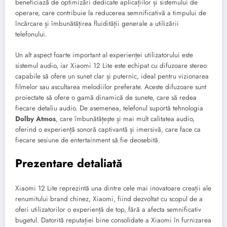
beneficiază de optimizări dedicate aplicațiilor și sistemului de
operare, care contribuie la reducerea semnificativă a timpului de
încărcare și îmbunătățirea fluidității generale a utilizării
telefonului.
Un alt aspect foarte important al experienței utilizatorului este
sistemul audio, iar Xiaomi 12 Lite este echipat cu difuzoare stereo
capabile să ofere un sunet clar și puternic, ideal pentru vizionarea
filmelor sau ascultarea melodiilor preferate. Aceste difuzoare sunt
proiectate să ofere o gamă dinamică de sunete, care să redea
fiecare detaliu audio. De asemenea, telefonul suportă tehnologia
Dolby Atmos
, care îmbunătățește și mai mult calitatea audio,
oferind o experiență sonoră captivantă și imersivă, care face ca
fiecare sesiune de entertainment să fie deosebită.
Prezentare detaliată
Xiaomi 12 Lite reprezintă una dintre cele mai inovatoare creații ale
renumitului brand chinez, Xiaomi, fiind dezvoltat cu scopul de a
oferi utilizatorilor o experiență de top, fără a afecta semnificativ
bugetul. Datorită reputației bine consolidate a Xiaomi în furnizarea