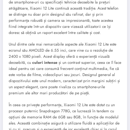
de smartphone-uri cu specificații tehnice deosebite la prețuri
atrăgătoare, Xiaomi 12 Lite continuă această tradiție. Acest telefon
se distinge nu doar prin designul său rafinat, dar și prin
performanța robustă și camera sa impresionantă, toate acestea
fiind integrate într-un dispozitiv care vizează utilizatorii ce își
doresc să obțină un raport excelent între calitate și cost.
Unul dintre cele mai remarcabile aspecte ale Xiaomi 12 Lite este
ecranul său AMOLED de 6.55 inci, care vine cu o rezoluție de
2400 x 1080 pixeli. Acest display oferă o experiență vizuală
deosebită, cu
culori intense
și un contrast superior, ceea ce îl face
ideal pentru cei care consumă frecvent conținut multimedia, fie că
este vorba de filme, videoclipuri sau jocuri. Designul general al
dispozitivului este unul modern, caracterizat prin margini subțiri și
un aspect elegant, care poate rivaliza cu smartphone-urile
premium ale altor mari producători de pe piață.
În ceea ce privește performanța, Xiaomi 12 Lite este dotat cu un
procesor puternic Snapdragon 778G, ce lucrează în tandem cu
opțiuni de memorie RAM de 6GB sau 8GB, în funcție de modelul
ales. Această combinație asigură o utilizare fluidă a aplicațiilor de
zi cu zi, precum și o experiență de joc excelentă chiar și în cazul