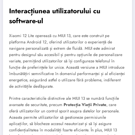
Interacțiunea utilizatorului cu
software-ul
Xiaomi 12 Lite operează cu MIUI 13, care este construit pe
platforma Android 12, oferind utilizatorilor o experiență de
navigare personalizată și extrem de fluidă. MIUI este admirat
pentru designul său accesibil și pentru opțiunile de personalizare
variate, permițând utilizatorilor să își configureze telefonul în
funcție de preferințele lor unice. Această versiune a MIUI introduce
îmbunătățiri semnificative în domeniul performanței și al eficienței
energetice, asigurând astfel o utilizare fără probleme, indiferent
de activitățile desfășurate.
Printre caracteristicile distinctive ale MIUI 13 se numără funcțiile
avansate de securitate, precum
Protecția Vieții Private
, care
oferă utilizatorilor un control sporit asupra datelor lor personale.
Aceasta permite utilizatorilor să gestioneze permisiunile
aplicațiilor, să blocheze accesul neautorizat și să își asigure
confidențialitatea în modalități foarte eficiente. În plus, MIUI 13