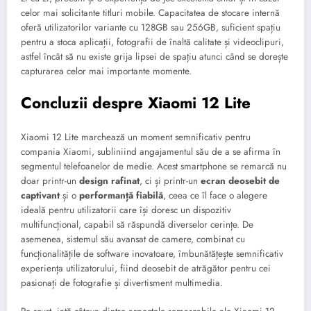
celor mai solicitante titluri mobile. Capacitatea de stocare internă
oferă utilizatorilor variante cu 128GB sau 256GB, suficient spațiu
pentru a stoca aplicații, fotografii de înaltă calitate și videoclipuri,
astfel încât să nu existe grija lipsei de spațiu atunci când se dorește
capturarea celor mai importante momente.
Concluzii despre Xiaomi 12 Lite
Xiaomi 12 Lite marchează un moment semnificativ pentru
compania Xiaomi, subliniind angajamentul său de a se afirma în
segmentul telefoanelor de medie. Acest smartphone se remarcă nu
doar printr-un
design rafinat
, ci și printr-un
ecran deosebit de
captivant
și o
performanță fiabilă
, ceea ce îl face o alegere
ideală pentru utilizatorii care își doresc un dispozitiv
multifuncțional, capabil să răspundă diverselor cerințe. De
asemenea, sistemul său avansat de camere, combinat cu
funcționalitățile de software inovatoare, îmbunătățește semnificativ
experiența utilizatorului, fiind deosebit de atrăgător pentru cei
pasionați de fotografie și divertisment multimedia.