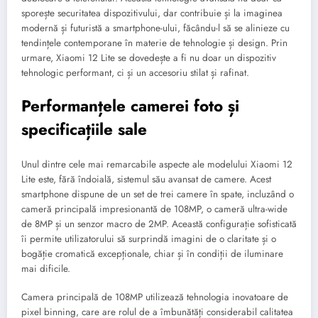
sporește securitatea dispozitivului, dar contribuie și la imaginea
modernă și futuristă a smartphone-ului, făcându-l să se alinieze cu
tendințele contemporane în materie de tehnologie și design. Prin
urmare, Xiaomi 12 Lite se dovedește a fi nu doar un dispozitiv
tehnologic performant, ci și un accesoriu stilat și rafinat.
Performanțele camerei foto și
specificațiile sale
Unul dintre cele mai remarcabile aspecte ale modelului Xiaomi 12
Lite este, fără îndoială, sistemul său avansat de camere. Acest
smartphone dispune de un set de trei camere în spate, incluzând o
cameră principală impresionantă de 108MP, o cameră ultra-wide
de 8MP și un senzor macro de 2MP. Această configurație sofisticată
îi permite utilizatorului să surprindă imagini de o claritate și o
bogăție cromatică excepționale, chiar și în condiții de iluminare
mai dificile.
Camera principală de 108MP utilizează tehnologia inovatoare de
pixel binning, care are rolul de a îmbunătăți considerabil calitatea