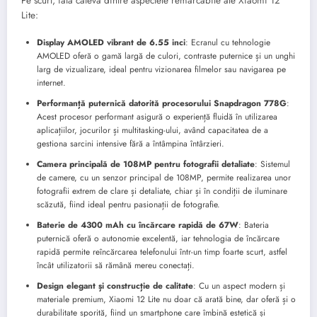
Pe scurt, iată câteva dintre aspectele remarcabile ale Xiaomi 12
Lite:
Display AMOLED vibrant de 6.55 inci
: Ecranul cu tehnologie
AMOLED oferă o gamă largă de culori, contraste puternice și un unghi
larg de vizualizare, ideal pentru vizionarea filmelor sau navigarea pe
internet.
Performanță puternică datorită procesorului Snapdragon 778G
:
Acest procesor performant asigură o experiență fluidă în utilizarea
aplicațiilor, jocurilor și multitasking-ului, având capacitatea de a
gestiona sarcini intensive fără a întâmpina întârzieri.
Camera principală de 108MP pentru fotografii detaliate
: Sistemul
de camere, cu un senzor principal de 108MP, permite realizarea unor
fotografii extrem de clare și detaliate, chiar și în condiții de iluminare
scăzută, fiind ideal pentru pasionații de fotografie.
Baterie de 4300 mAh cu încărcare rapidă de 67W
: Bateria
puternică oferă o autonomie excelentă, iar tehnologia de încărcare
rapidă permite reîncărcarea telefonului într-un timp foarte scurt, astfel
încât utilizatorii să rămână mereu conectați.
Design elegant și construcție de calitate
: Cu un aspect modern și
materiale premium, Xiaomi 12 Lite nu doar că arată bine, dar oferă și o
durabilitate sporită, fiind un smartphone care îmbină estetică și