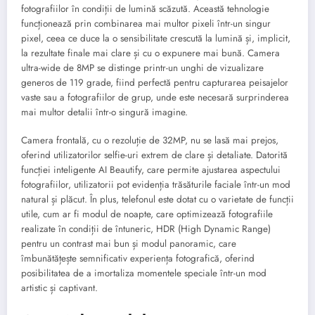
fotografiilor în condiții de lumină scăzută. Această tehnologie
funcționează prin combinarea mai multor pixeli într-un singur
pixel, ceea ce duce la o sensibilitate crescută la lumină și, implicit,
la rezultate finale mai clare și cu o expunere mai bună. Camera
ultra-wide de 8MP se distinge printr-un unghi de vizualizare
generos de 119 grade, fiind perfectă pentru capturarea peisajelor
vaste sau a fotografiilor de grup, unde este necesară surprinderea
mai multor detalii într-o singură imagine.
Camera frontală, cu o rezoluție de 32MP, nu se lasă mai prejos,
oferind utilizatorilor selfie-uri extrem de clare și detaliate. Datorită
funcției inteligente AI Beautify, care permite ajustarea aspectului
fotografiilor, utilizatorii pot evidenția trăsăturile faciale într-un mod
natural și plăcut. În plus, telefonul este dotat cu o varietate de funcții
utile, cum ar fi modul de noapte, care optimizează fotografiile
realizate în condiții de întuneric, HDR (High Dynamic Range)
pentru un contrast mai bun și modul panoramic, care
îmbunătățește semnificativ experiența fotografică, oferind
posibilitatea de a imortaliza momentele speciale într-un mod
artistic și captivant.