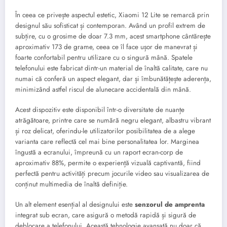
În ceea ce privește aspectul estetic, Xiaomi 12 Lite se remarcă prin
designul său sofisticat și contemporan. Având un profil extrem de
subțire, cu o grosime de doar 7.3 mm, acest smartphone cântărește
aproximativ 173 de grame, ceea ce îl face ușor de manevrat și
foarte confortabil pentru utilizare cu o singură mână. Spatele
telefonului este fabricat dintr-un material de înaltă calitate, care nu
numai că conferă un aspect elegant, dar și îmbunătățește aderența,
minimizând astfel riscul de alunecare accidentală din mână.
Acest dispozitiv este disponibil într-o diversitate de nuanțe
atrăgătoare, printre care se numără negru elegant, albastru vibrant
și roz delicat, oferindu-le utilizatorilor posibilitatea de a alege
varianta care reflectă cel mai bine personalitatea lor. Marginea
îngustă a ecranului, împreună cu un raport ecran-corp de
aproximativ 88%, permite o experiență vizuală captivantă, fiind
perfectă pentru activități precum jocurile video sau visualizarea de
conținut multimedia de înaltă definiție.
Un alt element esențial al designului este
senzorul de amprenta
integrat sub ecran, care asigură o metodă rapidă și sigură de
deblocare a telefonului. Această tehnologie avansată nu doar că