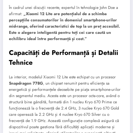
În cadrul unei discuții recente, expertul în tehnologie John Doe a
afirmat:
„Xiaomi 12 Lite are potențialul de a schimba
percepțiile consumatorilor în domeniul smartphone-urilor
mid-range, oferind caracteristici de top la un preț accesibil.
Este o alegere inteligentă pentru toți cei care caută un
echilibru ideal între performanță și cost.”
Capacități de Performanță și Detalii
Tehnice
La interior, modelul Xiaomi 12 Lite este echipat cu un procesor
Snapdragon 778G
, un chipset renumit pentru eficiența sa
energetică și performanțele deosebite pe piața smartphone-urilor
din segmentul mediu. Acesta este un procesor octa-core, având o
structură bine gândită, formată din 1 nucleu Kryo 670 Prime ce
funcționează la o frecvență de 2.4 GHz, 3 nuclee Kryo 670 Gold
care operează la 2.2 GHz și 4 nuclee Kryo 670 Silver cu o
frecvență de 1.9 GHz. Această configurație complexă asigură că
dispozitivul poate gestiona fără dificultăți aplicații moderne și